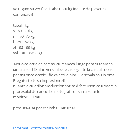
va rugam sa verificati tabelul cu kg inainte de plasarea
comenzilor!
tabel - kg
s - 60 - 70kg
m - 70- 75 kg
l - 75 - 82 kg
xl - 82 - 88 kg
xxl - 90 - 95/96 kg
Noua colectie de camasi cu maneca lunga pentru toamna-
iarna a sosit! Stiluri versatile, de la elegante la casual, ideale
pentru orice ocazie - fie ca esti la birou, la scoala sau in oras.
Pregateste-te sa impresionezi!
nuantele culorilor produselor pot sa difere usor, ca urmare a
procesului de executie al fotografiilor sau a setarilor
monitorului tau!
produsele se pot schimba / returna!
Informatii conformitate produs