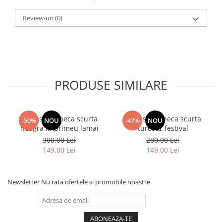
Review-uri
(0)
PRODUSE SIMILARE
camasa maneca scurta
camasa maneca scurta
-50%
NOU
-47%
NOU
neagra imprimeu lamai
turcoaz festival
300,00 Lei
280,00 Lei
149,00 Lei
149,00 Lei
Newsletter
Nu rata ofertele si promotiile noastre