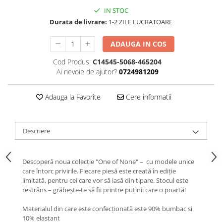
IN STOC
Durata de livrare:
1-2 ZILE LUCRATOARE
ADAUGA IN COS
Cod Produs:
C14545-5068-465204
Ai nevoie de ajutor?
0724981209
Adauga la Favorite
Cere informatii
Descriere
Descoperă noua colecție "One of None" – cu modele unice
care întorc privirile. Fiecare piesă este creată în ediție
limitată, pentru cei care vor să iasă din tipare. Stocul este
restrâns – grăbește-te să fii printre puținii care o poartă!
Materialul din care este confecționată este 90% bumbac si
10% elastant