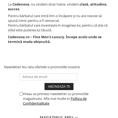
La
Codenova
, nu vindem doar haine, vindem
clasă, atitudine,
succes
.
Pentru bărbatul care intră într-o încăpere și nu are nevoie să
spună nimic pentru a fi remarcat.
Pentru bărbatul care investește în imaginea lui, pentru că știe că
stilul este puterea lui tăcută.
Codenova.ro – Fine Men’s Luxury. Începe acolo unde se
termină moda obișnuită.
Newsletter
Nu rata ofertele si promotiile noastre
Vreau sa primesc newsletter cu promotiile
magazinului. Afla mai multe in
Politica de
Confidentialitate
MAGAZINUL MEU