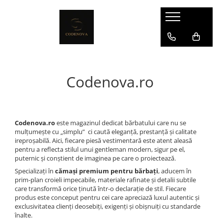
Codenova.ro
Codenova.ro
este magazinul dedicat bărbatului care nu se
mulțumește cu „simplu” ci caută eleganță, prestanță și calitate
ireproșabilă. Aici, fiecare piesă vestimentară este atent aleasă
pentru a reflecta stilul unui gentleman modern, sigur pe el,
puternic și conștient de imaginea pe care o proiectează.
Specializați în
cămași premium pentru bărbați
, aducem în
prim-plan croieli impecabile, materiale rafinate și detalii subtile
care transformă orice ținută într-o declarație de stil. Fiecare
produs este conceput pentru cei care apreciază luxul autentic și
exclusivitatea clienți deosebiți, exigenți și obișnuiți cu standarde
înalte.