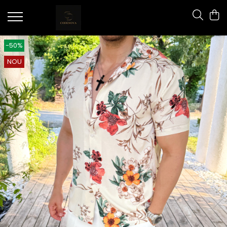
-50%
NOU