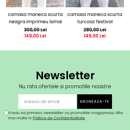
camasa maneca scurta
camasa maneca scurta
c
neagra imprimeu lamai
turcoaz festival
300,00 Lei
280,00 Lei
149,00 Lei
149,00 Lei
Newsletter
Nu rata ofertele si promotiile noastre
Vreau sa primesc newsletter cu promotiile magazinului. Afla
mai multe in
Politica de Confidentialitate