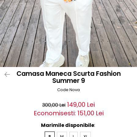
Camasa Maneca Scurta Fashion
Summer 9
Code Nova
149,00 Lei
300,00 Lei
Economisesti:
151,00
Lei
Marimile disponibile
:
S
M
L
XL