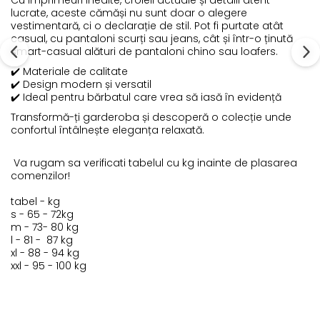
Cu imprimeuri inedite, croieli actuale și detalii atent
lucrate, aceste cămăși nu sunt doar o alegere
vestimentară, ci o declarație de stil. Pot fi purtate atât
casual, cu pantaloni scurți sau jeans, cât și într-o ținută
smart-casual alături de pantaloni chino sau loafers.
✔️ Materiale de calitate
✔️ Design modern și versatil
✔️ Ideal pentru bărbatul care vrea să iasă în evidență
Transformă-ți garderoba și descoperă o colecție unde
confortul întâlnește eleganța relaxată.
Va rugam sa verificati tabelul cu kg inainte de plasarea
comenzilor!
tabel - kg
s - 65 - 72kg
m - 73- 80 kg
l - 81 - 87 kg
xl - 88 - 94 kg
xxl - 95 - 100 kg