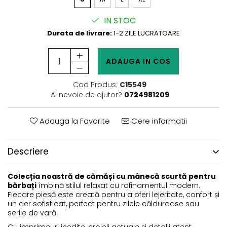
IN STOC
Durata de livrare:
1-2 ZILE LUCRATOARE
ADAUGA IN COS
Cod Produs:
C15549
Ai nevoie de ajutor?
0724981209
Adauga la Favorite
Cere informatii
Descriere
Colecția noastră de cămăși cu mânecă scurtă pentru
bărbați
îmbină stilul relaxat cu rafinamentul modern.
Fiecare piesă este creată pentru a oferi lejeritate, confort și
un aer sofisticat, perfect pentru zilele călduroase sau
serile de vară.