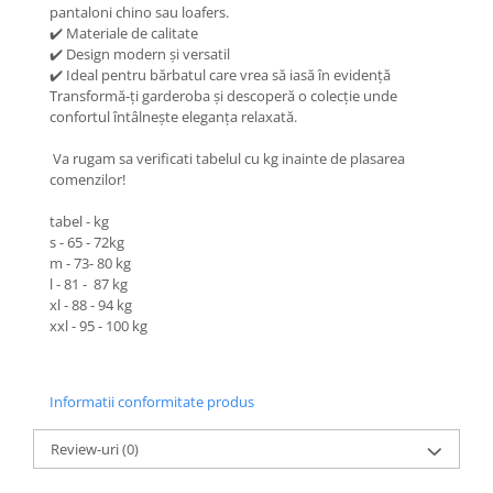
pantaloni chino sau loafers.
✔️ Materiale de calitate
✔️ Design modern și versatil
✔️ Ideal pentru bărbatul care vrea să iasă în evidență
Transformă-ți garderoba și descoperă o colecție unde
confortul întâlnește eleganța relaxată.
Va rugam sa verificati tabelul cu kg inainte de plasarea
comenzilor!
tabel - kg
s - 65 - 72kg
m - 73- 80 kg
l - 81 - 87 kg
xl - 88 - 94 kg
xxl - 95 - 100 kg
Informatii conformitate produs
Review-uri
(0)