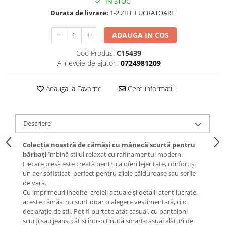
IN STOC
Durata de livrare:
1-2 ZILE LUCRATOARE
ADAUGA IN COS
Cod Produs:
C15439
Ai nevoie de ajutor?
0724981209
Adauga la Favorite
Cere informatii
Descriere
Colecția noastră de cămăși cu mânecă scurtă pentru
bărbați
îmbină stilul relaxat cu rafinamentul modern.
Fiecare piesă este creată pentru a oferi lejeritate, confort și
un aer sofisticat, perfect pentru zilele călduroase sau serile
de vară.
Cu imprimeuri inedite, croieli actuale și detalii atent lucrate,
aceste cămăși nu sunt doar o alegere vestimentară, ci o
declarație de stil. Pot fi purtate atât casual, cu pantaloni
scurți sau jeans, cât și într-o ținută smart-casual alături de