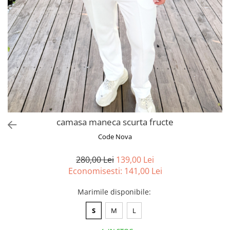
camasa maneca scurta fructe
Code Nova
280,00 Lei
139,00 Lei
Economisesti:
141,00
Lei
Marimile disponibile
:
S
M
L