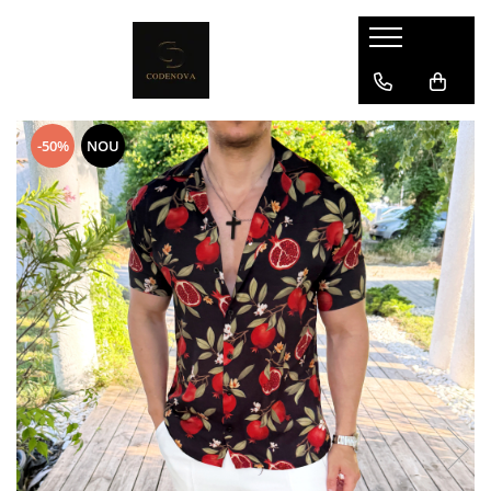
-50%
NOU