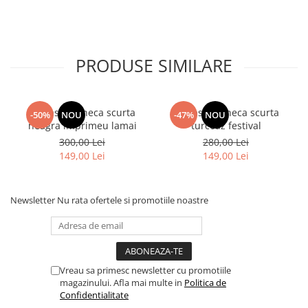
PRODUSE SIMILARE
camasa maneca scurta
camasa maneca scurta
-50%
NOU
-47%
NOU
neagra imprimeu lamai
turcoaz festival
300,00 Lei
280,00 Lei
149,00 Lei
149,00 Lei
Newsletter
Nu rata ofertele si promotiile noastre
Vreau sa primesc newsletter cu promotiile
magazinului. Afla mai multe in
Politica de
Confidentialitate