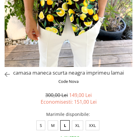
camasa maneca scurta neagra imprimeu lamai
Code Nova
300,00 Lei
149,00 Lei
Economisesti:
151,00
Lei
Marimile disponibile
:
S
M
L
XL
XXL