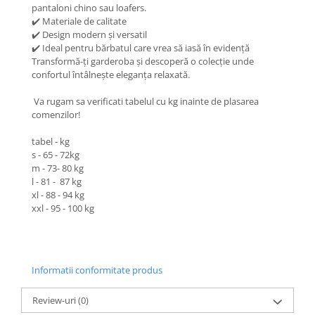
pantaloni chino sau loafers.
✔️ Materiale de calitate
✔️ Design modern și versatil
✔️ Ideal pentru bărbatul care vrea să iasă în evidență
Transformă-ți garderoba și descoperă o colecție unde
confortul întâlnește eleganța relaxată.
Va rugam sa verificati tabelul cu kg inainte de plasarea
comenzilor!
tabel - kg
s - 65 - 72kg
m - 73- 80 kg
l - 81 - 87 kg
xl - 88 - 94 kg
xxl - 95 - 100 kg
Informatii conformitate produs
Review-uri
(0)