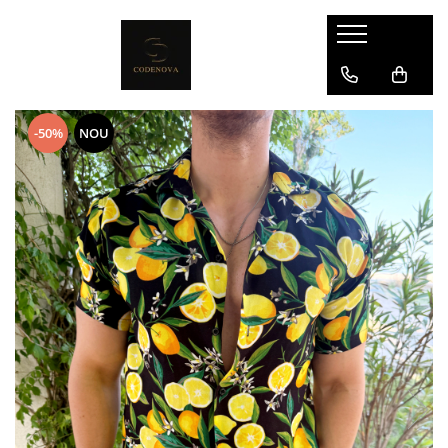
-50%
NOU