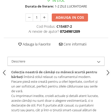
IN STOC
Durata de livrare:
1-2 ZILE LUCRATOARE
ADAUGA IN COS
Cod Produs:
C15487-2
Ai nevoie de ajutor?
0724981209
Adauga la Favorite
Cere informatii
Descriere
Colecția noastră de cămăși cu mânecă scurtă pentru
bărbați
îmbină stilul relaxat cu rafinamentul modern.
Fiecare piesă este creată pentru a oferi lejeritate, confort și
un aer sofisticat, perfect pentru zilele călduroase sau serile
de vară.
Cu imprimeuri inedite, croieli actuale și detalii atent lucrate,
aceste cămăși nu sunt doar o alegere vestimentară, ci o
declarație de stil. Pot fi purtate atât casual, cu pantaloni
scurți sau jeans, cât și într-o ținută smart-casual alături de