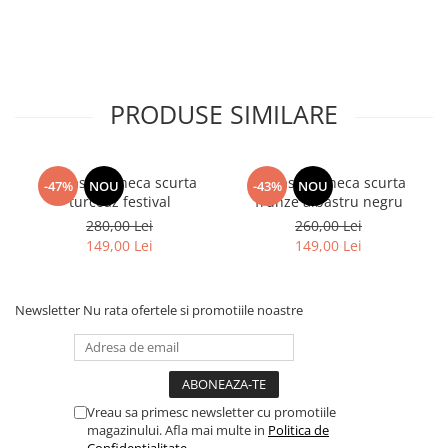
PRODUSE SIMILARE
camasa maneca scurta
camasa maneca scurta
-47%
NOU
-43%
NOU
turcoaz festival
frunze albastru negru
280,00 Lei
260,00 Lei
149,00 Lei
149,00 Lei
Newsletter
Nu rata ofertele si promotiile noastre
Vreau sa primesc newsletter cu promotiile
magazinului. Afla mai multe in
Politica de