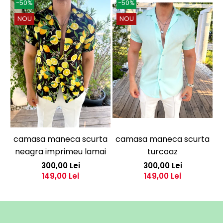
-50%
-50%
NOU
NOU
camasa maneca scurta
camasa maneca scurta
neagra imprimeu lamai
turcoaz
300,00 Lei
300,00 Lei
149,00 Lei
149,00 Lei