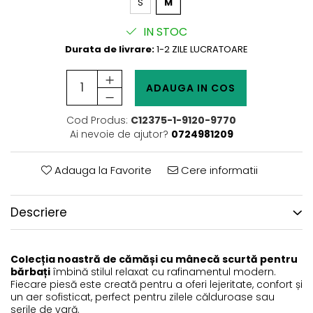
S
M
IN STOC
Durata de livrare:
1-2 ZILE LUCRATOARE
ADAUGA IN COS
Cod Produs:
C12375-1-9120-9770
Ai nevoie de ajutor?
0724981209
Adauga la Favorite
Cere informatii
Descriere
Colecția noastră de cămăși cu mânecă scurtă pentru
bărbați
îmbină stilul relaxat cu rafinamentul modern.
Fiecare piesă este creată pentru a oferi lejeritate, confort și
un aer sofisticat, perfect pentru zilele călduroase sau
serile de vară.