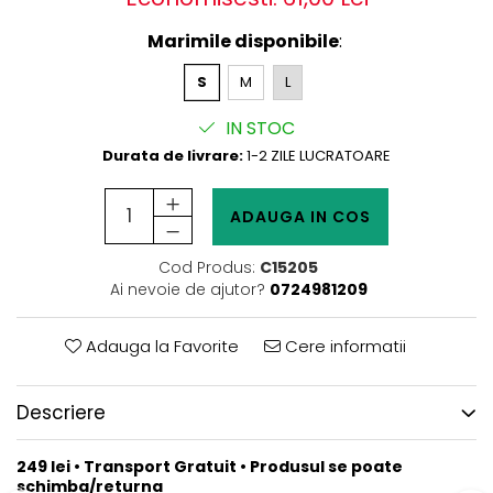
Marimile disponibile
:
S
M
L
IN STOC
Durata de livrare:
1-2 ZILE LUCRATOARE
ADAUGA IN COS
Cod Produs:
C15205
Ai nevoie de ajutor?
0724981209
Adauga la Favorite
Cere informatii
Descriere
249 lei • Transport Gratuit • Produsul se poate
schimba/returna