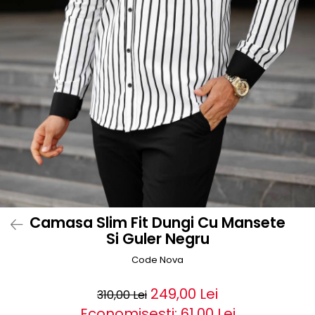
Camasa Slim Fit Dungi Cu Mansete
Si Guler Negru
Code Nova
249,00 Lei
310,00 Lei
Economisesti:
61,00
Lei