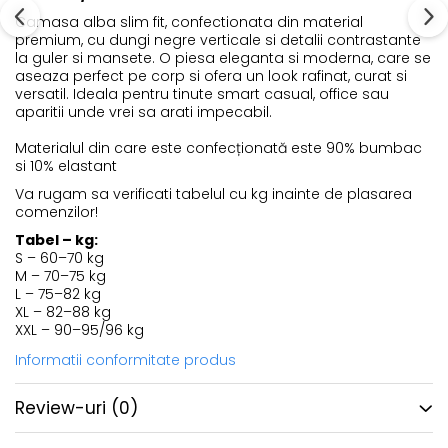
Camasa alba slim fit, confectionata din material
premium, cu dungi negre verticale si detalii contrastante
la guler si mansete. O piesa eleganta si moderna, care se
aseaza perfect pe corp si ofera un look rafinat, curat si
versatil. Ideala pentru tinute smart casual, office sau
aparitii unde vrei sa arati impecabil.
Materialul din care este confecționată este 90% bumbac
si 10% elastant
Va rugam sa verificati tabelul cu kg inainte de plasarea
comenzilor!
Tabel – kg:
S – 60–70 kg
M – 70–75 kg
L – 75–82 kg
XL – 82–88 kg
XXL – 90–95/96 kg
Informatii conformitate produs
Review-uri
(0)