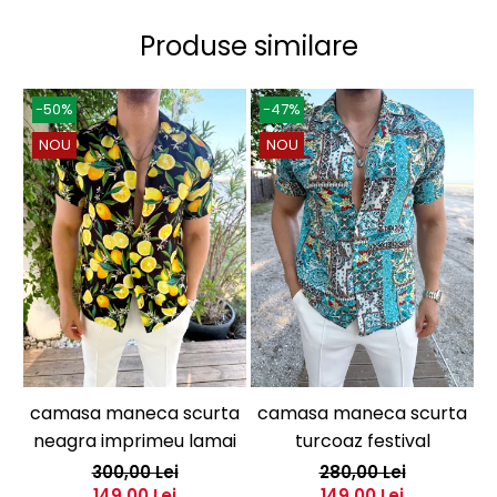
Produse similare
-50%
-47%
NOU
NOU
camasa maneca scurta
camasa maneca scurta
c
neagra imprimeu lamai
turcoaz festival
300,00 Lei
280,00 Lei
149,00 Lei
149,00 Lei