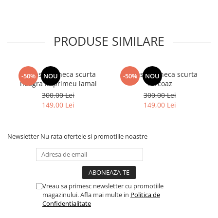
PRODUSE SIMILARE
camasa maneca scurta
camasa maneca scurta
-50%
NOU
-50%
NOU
neagra imprimeu lamai
turcoaz
300,00 Lei
300,00 Lei
149,00 Lei
149,00 Lei
Newsletter
Nu rata ofertele si promotiile noastre
Vreau sa primesc newsletter cu promotiile
magazinului. Afla mai multe in
Politica de
Confidentialitate