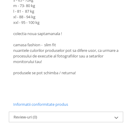
s - 65 - 72kg
m - 73- 80 kg
l - 81 - 87 kg
xl - 88 - 94 kg
xxl - 95 - 100 kg
colectia noua saptamanala !
camasa fashion - slim fit
nuantele culorilor produselor pot sa difere usor, ca urmare a
procesului de executie al fotografiilor sau a setarilor
monitorului tau!
produsele se pot schimba / returna!
Informatii conformitate produs
Review-uri
(0)