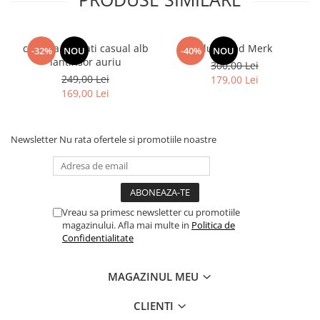
camasa barbati casual alb
Bluza Red Merk
-32%
NOU
-40%
NOU
lantinsor auriu
300,00 Lei
249,00 Lei
179,00 Lei
169,00 Lei
Newsletter
Nu rata ofertele si promotiile noastre
Vreau sa primesc newsletter cu promotiile
magazinului. Afla mai multe in
Politica de
Confidentialitate
MAGAZINUL MEU
CLIENTI