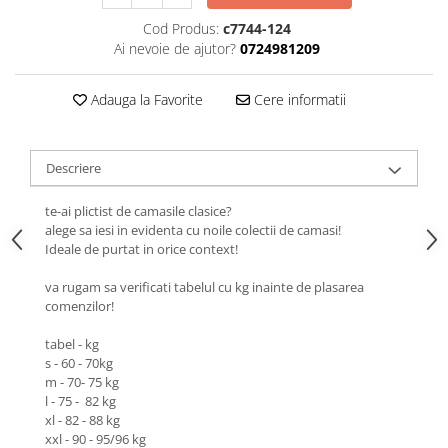
Cod Produs:
c7744-124
Ai nevoie de ajutor?
0724981209
Adauga la Favorite
Cere informatii
Descriere
te-ai plictist de camasile clasice?
alege sa iesi in evidenta cu noile colectii de camasi!
Ideale de purtat in orice context!
va rugam sa verificati tabelul cu kg inainte de plasarea
comenzilor!
tabel - kg
s - 60 - 70kg
m - 70- 75 kg
l - 75 - 82 kg
xl - 82 - 88 kg
xxl - 90 - 95/96 kg