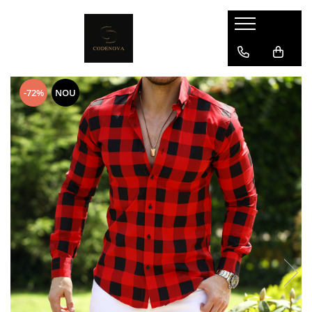
-72%
NOU